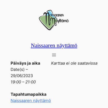
Siirry
sisältöön
Naissaaren näyttämö
Päiväys ja aika
Karttaa ei ole saatavissa
Date(s) –
29/06/2023
19:00 – 21:00
Tapahtumapaikka
Naissaaren näyttämö