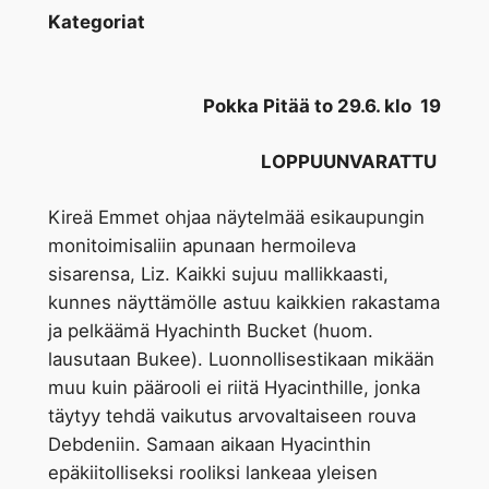
Kategoriat
Pokka Pitää to 29
.6. klo 19
LOPPUUNVARATTU
Kireä Emmet ohjaa näytelmää esikaupungin
monitoimisaliin apunaan hermoileva
sisarensa, Liz. Kaikki sujuu mallikkaasti,
kunnes näyttämölle astuu kaikkien rakastama
ja pelkäämä Hyachinth Bucket (huom.
lausutaan Bukee). Luonnollisestikaan mikään
muu kuin päärooli ei riitä Hyacinthille, jonka
täytyy tehdä vaikutus arvovaltaiseen rouva
Debdeniin. Samaan aikaan Hyacinthin
epäkiitolliseksi rooliksi lankeaa yleisen