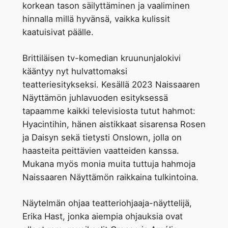
korkean tason säilyttäminen ja vaaliminen
hinnalla millä hyvänsä, vaikka kulissit
kaatuisivat päälle.
Brittiläisen tv-komedian kruununjalokivi
kääntyy nyt hulvattomaksi
teatteriesitykseksi. Kesällä 2023 Naissaaren
Näyttämön juhlavuoden esityksessä
tapaamme kaikki televisiosta tutut hahmot:
Hyacintihin, hänen aistikkaat sisarensa Rosen
ja Daisyn sekä tietysti Onslown, jolla on
haasteita peittävien vaatteiden kanssa.
Mukana myös monia muita tuttuja hahmoja
Naissaaren Näyttämön raikkaina tulkintoina.
Näytelmän ohjaa teatteriohjaaja-näyttelijä,
Erika Hast, jonka aiempia ohjauksia ovat