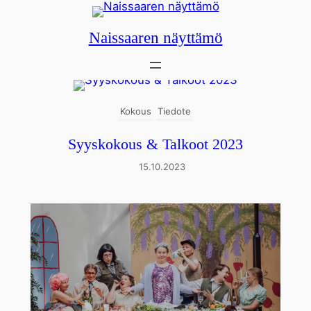
Siirry
sisältöön
Naissaaren näyttämö
Kokous
Tiedote
Syyskokous & Talkoot 2023
15.10.2023