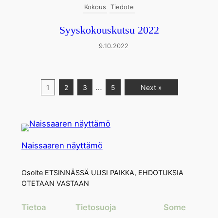
Kokous
Tiedote
Syyskokouskutsu 2022
9.10.2022
…
1
2
3
5
Next »
Naissaaren näyttämö
Osoite ETSINNÄSSÄ UUSI PAIKKA, EHDOTUKSIA
OTETAAN VASTAAN
Tietoa
Tietosuoja
Some