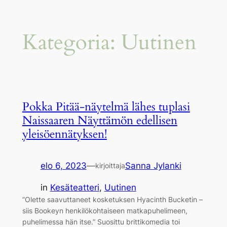
Siirry
Kategoria:
Uutinen
sisältöön
Pokka Pitää-näytelmä lähes tuplasi
Naissaaren Näyttämön edellisen
yleisöennätyksen!
elo 6, 2023
—
Sanna Jylanki
kirjoittaja
in
Kesäteatteri
, 
Uutinen
”Olette saavuttaneet kosketuksen Hyacinth Bucketin –
siis Bookeyn henkilökohtaiseen matkapuhelimeen,
puhelimessa hän itse.” Suosittu brittikomedia toi