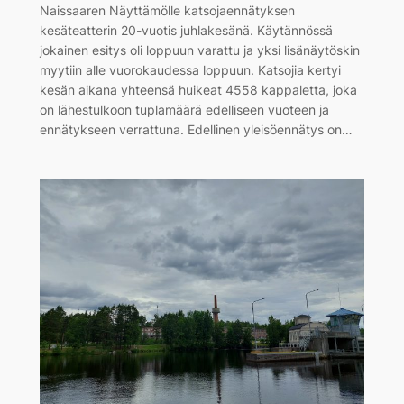
Naissaaren Näyttämölle katsojaennätyksen
kesäteatterin 20-vuotis juhlakesänä. Käytännössä
jokainen esitys oli loppuun varattu ja yksi lisänäytöskin
myytiin alle vuorokaudessa loppuun. Katsojia kertyi
kesän aikana yhteensä huikeat 4558 kappaletta, joka
on lähestulkoon tuplamäärä edelliseen vuoteen ja
ennätykseen verrattuna. Edellinen yleisöennätys on…