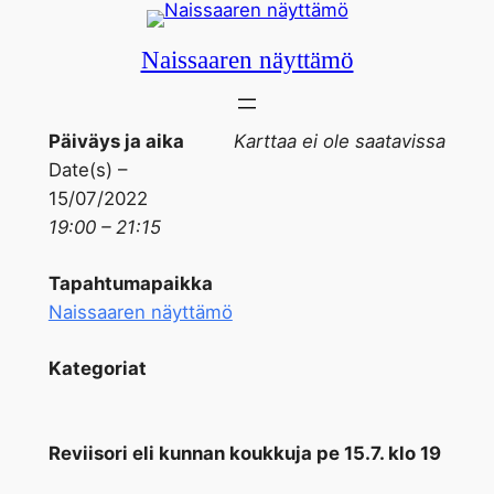
Siirry
sisältöön
Naissaaren näyttämö
Päiväys ja aika
Karttaa ei ole saatavissa
Date(s) –
15/07/2022
19:00 – 21:15
Tapahtumapaikka
Naissaaren näyttämö
Kategoriat
Reviisori eli kunnan koukkuja pe 15
.7. klo 19