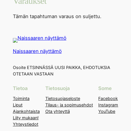
Varaukset
Tämän tapahtuman varaus on suljettu.
Naissaaren näyttämö
Osoite ETSINNÄSSÄ UUSI PAIKKA, EHDOTUKSIA
OTETAAN VASTAAN
Tietoa
Tietosuoja
Some
Toiminta
Tietosuojaseloste
Facebook
Liput
Tilaus- ja sopimusehdot
Instagram
Ajankohtaista
Ota yhteyttä
YouTube
Liity mukaan!
Yhteystiedot