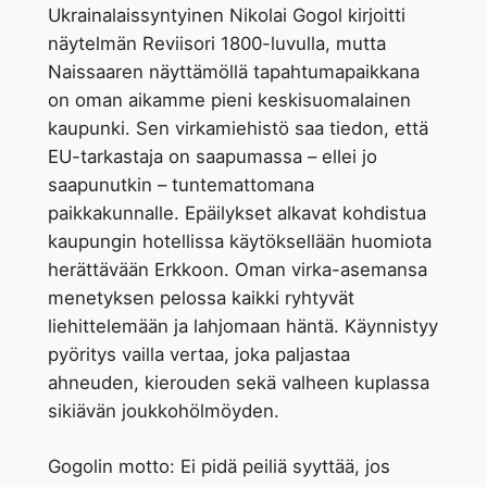
Ukrainalaissyntyinen Nikolai Gogol kirjoitti
näytelmän Reviisori 1800-luvulla, mutta
Naissaaren näyttämöllä tapahtumapaikkana
on oman aikamme pieni keskisuomalainen
kaupunki. Sen virkamiehistö saa tiedon, että
EU-tarkastaja on saapumassa – ellei jo
saapunutkin – tuntemattomana
paikkakunnalle. Epäilykset alkavat kohdistua
kaupungin hotellissa käytöksellään huomiota
herättävään Erkkoon. Oman virka-asemansa
menetyksen pelossa kaikki ryhtyvät
liehittelemään ja lahjomaan häntä. Käynnistyy
pyöritys vailla vertaa, joka paljastaa
ahneuden, kierouden sekä valheen kuplassa
sikiävän joukkohölmöyden.
Gogolin motto: Ei pidä peiliä syyttää, jos