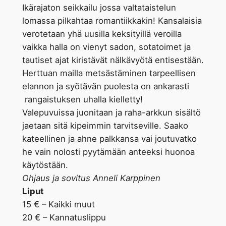
Ikärajaton seikkailu jossa valtataistelun
lomassa pilkahtaa romantiikkakin! Kansalaisia
verotetaan yhä uusilla keksityillä veroilla
vaikka halla on vienyt sadon, sotatoimet ja
tautiset ajat kiristävät nälkävyötä entisestään.
Herttuan mailla metsästäminen tarpeellisen
elannon ja syötävän puolesta on ankarasti
rangaistuksen uhalla kielletty!
Valepuvuissa juonitaan ja raha-arkkun sisältö
jaetaan sitä kipeimmin tarvitseville. Saako
kateellinen ja ahne palkkansa vai joutuvatko
he vain nolosti pyytämään anteeksi huonoa
käytöstään.
Ohjaus ja sovitus Anneli Karppinen
Liput
15 € – Kaikki muut
20 € – Kannatuslippu