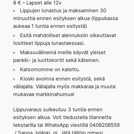
8 € – Lapset alle 12v
Lippujen lunastus ja maksaminen 30
minuuttia ennen esityksen alkua (lippukassa
aukeaa 1 tuntia ennen esitystä)
Esitä mahdolliset alennuksiin oikeuttavat
tositteet lippuja lunastaessasi.
Maksuvälineinä meille käyvät yleiset
pankki- ja luottokortit sekä käteinen.
Katsomomme on katettu.
Kioski avoinna ennen esitystä, sekä
väliajalla. Väliajalla myös makkaraa ja muuta
mukavaa markkinahumua!
Lippuvaraus sulkeutuu 3 tuntia ennen
esityksen alkua. Voit tiedustella tilannetta
tekstarilla tai WhatsApp viestillä 0408208559
/ Sanna Jylänki, pj. Jätä tällöin nimesi