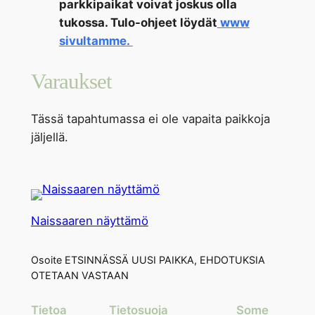
parkkipaikat voivat joskus olla
tukossa. Tulo-ohjeet löydät
www
sivultamme.
Varaukset
Tässä tapahtumassa ei ole vapaita paikkoja
jäljellä.
Naissaaren näyttämö
Osoite ETSINNÄSSÄ UUSI PAIKKA, EHDOTUKSIA
OTETAAN VASTAAN
Tietoa
Tietosuoja
Some