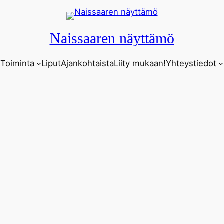
Naissaaren näyttämö
Toiminta
Liput
Ajankohtaista
Liity mukaan!
Yhteystiedot