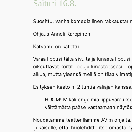
Saituri 16.8.
Suosittu, vanha komediallinen rakkaustari
Ohjaus Anneli Karppinen
Katsomo on katettu.
Varaa lippusi tältä sivulta ja lunasta lip
oikeuttavat kortit lippuja lunastaessasi. 
alkua, mutta yleensä meillä on tilaa viimet
Esityksen kesto n. 2 tuntia väliajan kanssa
HUOM! Mikäli ongelmia lippuvaraukse
välttämättä pääse vastaamaan näytösai
Noudatamme teatterillamme AVI:n ohjeita
jokaiselle, että huolehditte itse omasta h