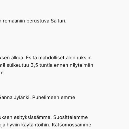
 romaaniin perustuva Saituri.
ksen alkua. Esitä mahdolliset alennuksiin
telmä sulkeutuu 3,5 tuntia ennen näytelmän
n!
 Sanna Jylänki. Puhelimeen emme
ituksen esityksissämme. Suosittelemme
euvoja hyviin käytäntöihin. Katsomossamme