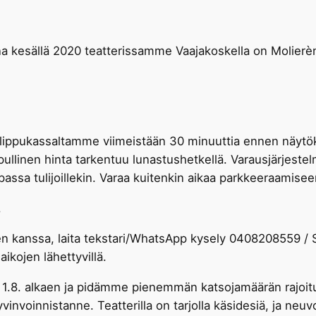
na kesällä 2020 teatterissamme Vaajakoskella on Molierèn
pusi lippukassaltamme viimeistään 30 minuuttia ennen näytö
Lopullinen hinta tarkentuu lunastushetkellä. Varausjärjes
ipassa tulijoillekin. Varaa kuitenkin aikaa parkkeeraamisee
.
n kanssa, laita tekstari/WhatsApp kysely 0408208559 /
kojen lähettyvillä.
. 1.8. alkaen ja pidämme pienemmän katsojamäärän rajo
yvinvoinnistanne. Teatterilla on tarjolla käsidesiä, ja n