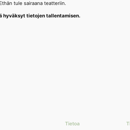
Ethän tule sairaana teatteriin.
tä hyväksyt tietojen tallentamisen.
Tietoa
T