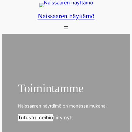
Siirry
sisältöön
Naissaaren näyttämö
Toimintamme
Naissaaren näyttämö on monessa mukana!
Tutustu meihin
Liity nyt!