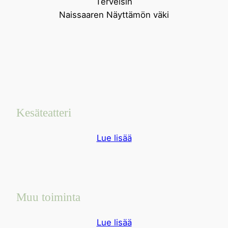
Terveisin
Naissaaren Näyttämön väki
Kesäteatteri
Lue lisää
Muu toiminta
Lue lisää